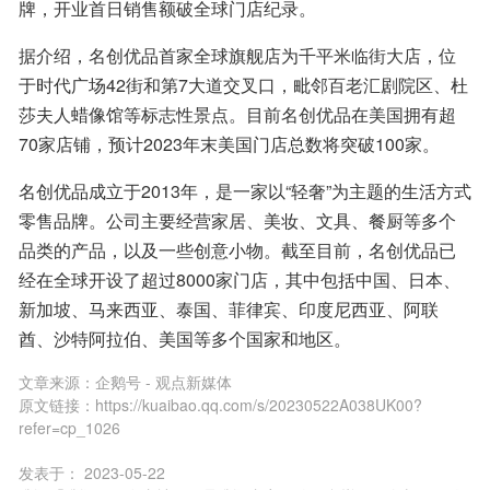
牌，开业首日销售额破全球门店纪录。
据介绍，名创优品首家全球旗舰店为千平米临街大店，位
于时代广场42街和第7大道交叉口，毗邻百老汇剧院区、杜
莎夫人蜡像馆等标志性景点。目前名创优品在美国拥有超
70家店铺，预计2023年末美国门店总数将突破100家。
名创优品成立于2013年，是一家以“轻奢”为主题的生活方式
零售品牌。公司主要经营家居、美妆、文具、餐厨等多个
品类的产品，以及一些创意小物。截至目前，名创优品已
经在全球开设了超过8000家门店，其中包括中国、日本、
新加坡、马来西亚、泰国、菲律宾、印度尼西亚、阿联
酋、沙特阿拉伯、美国等多个国家和地区。
文章来源：
企鹅号 - 观点新媒体
原文链接：
https://kuaibao.qq.com/s/20230522A038UK00?
refer=cp_1026
发表于：
2023-05-22