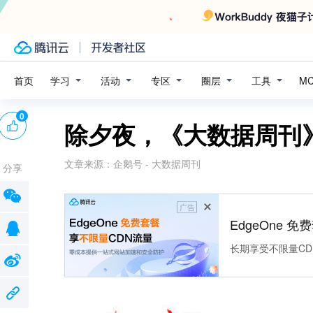
学习
活动
专区
圈层
工具
首页
M
0
除夕夜，《大数据周刊
文章来源：
企鹅号 - 大数据周刊
分享
广告
EdgeOne 
长期享受不限量CD