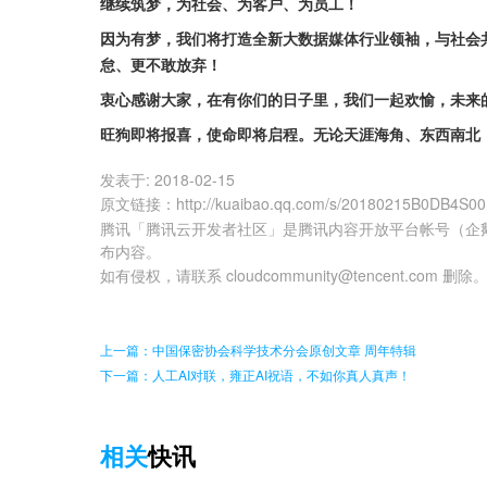
继续筑梦，为社会、为客户、为员工！
因为有梦，我们将打造全新大数据媒体行业领袖，与社会
怠、更不敢放弃！
衷心感谢大家，在有你们的日子里，我们一起欢愉，未来
旺狗即将报喜，使命即将启程。无论天涯海角、东西南北
发表于:
2018-02-15
原文链接
：
http://kuaibao.qq.com/s/20180215B0DB4S00
腾讯「腾讯云开发者社区」是腾讯内容开放平台帐号（企
布内容。
如有侵权，请联系 cloudcommunity@tencent.com 删除
上一篇：中国保密协会科学技术分会原创文章 周年特辑
下一篇：人工AI对联，雍正AI祝语，不如你真人真声！
相关
快讯