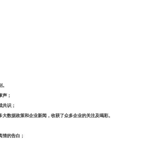
别。
掌声；
成共识；
多大数据政策和企业新闻，收获了众多企业的关注及喝彩。
真情的告白；