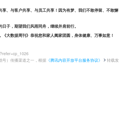
共享、与客户共享、与员工共享！因为有梦、我们不敢停留、不敢懈
的日子，期望我们风雨同舟，继续并肩前行。
，《大数据周刊》恭祝您和家人阖家团圆，身体健康、万事如意！
?refer=cp_1026
鹅号）传播渠道之一，根据
《腾讯内容开放平台服务协议》
转载发
。