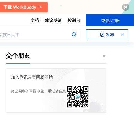
文档
建议反馈
控制台
登录/注册
案/技术大牛
发布
交个朋友
加入腾讯云官网粉丝站
蹲全网底价单品 享第一手活动信息