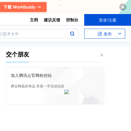
文档
建议反馈
控制台
登录/注册
案/技术大牛
发布
交个朋友
加入腾讯云官网粉丝站
蹲全网底价单品 享第一手活动信息