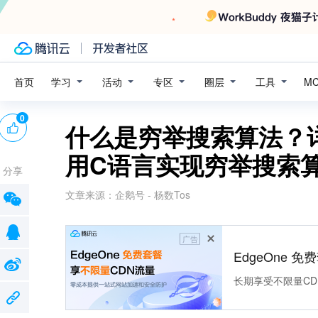
学习
活动
专区
圈层
工具
首页
M
0
什么是穷举搜索算法？
用C语言实现穷举搜索
分享
文章来源：
企鹅号 - 杨数Tos
广告
EdgeOne 
长期享受不限量CD