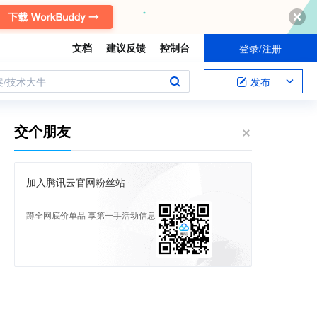
文档
建议反馈
控制台
登录/注册
案/技术大牛
发布
交个朋友
加入腾讯云官网粉丝站
蹲全网底价单品 享第一手活动信息