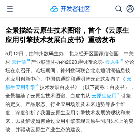
全景描绘云原生技术图谱，首个《云原生
应用引擎技术发展白皮书》重磅发布
5月12日，由神州数码主办、北京经开区国家信创园、中关
村
云计算
产业联盟协办的2023通明湖论坛-
云原生
分论
坛在京召开。论坛期间，神州数码联合北京通明湖信息技
术应用创新中心、中国信通院和通明智云正式发布了《
云
原生应用引擎
技术发展白皮书》（以下简称：白皮书），
全景描绘了云原生技术图谱。白皮书从
云原生应用
引擎
的定义、产品形态、行业应用场景及未来趋势等多个维
度，深度剖析了我国云原生应用引擎技术发展的现状和未
来，以及解读如何通过应用引擎实现云原生“根”技术上的突
破，并驱动云原生产业生态的建设。