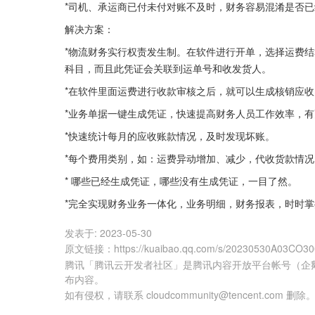
*司机、承运商已付未付对账不及时，财务容易混淆是否已
解决方案：
*物流财务实行权责发生制。在软件进行开单，选择运费
科目，而且此凭证会关联到运单号和收发货人。
*在软件里面运费进行收款审核之后，就可以生成核销应
*业务单据一键生成凭证，快速提高财务人员工作效率，
*快速统计每月的应收账款情况，及时发现坏账。
*每个费用类别，如：运费异动增加、减少，代收货款情
* 哪些已经生成凭证，哪些没有生成凭证，一目了然。
*完全实现财务业务一体化，业务明细，财务报表，时时
发表于:
2023-05-30
原文链接
：
https://kuaibao.qq.com/s/20230530A03CO3
腾讯「腾讯云开发者社区」是腾讯内容开放平台帐号（企
布内容。
如有侵权，请联系 cloudcommunity@tencent.com 删除