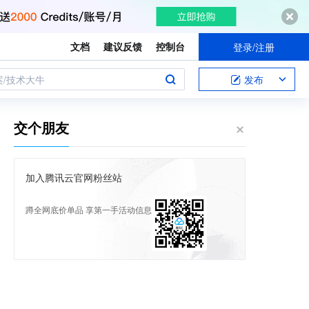
文档
建议反馈
控制台
登录/注册
案/技术大牛
发布
交个朋友
加入腾讯云官网粉丝站
蹲全网底价单品 享第一手活动信息