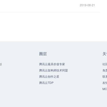
2019-08-21
圈层
关
划
腾讯云最具价值专家
社
腾讯云架构师技术同盟
免
腾讯云创作之星
联
腾讯云TDP
友
M