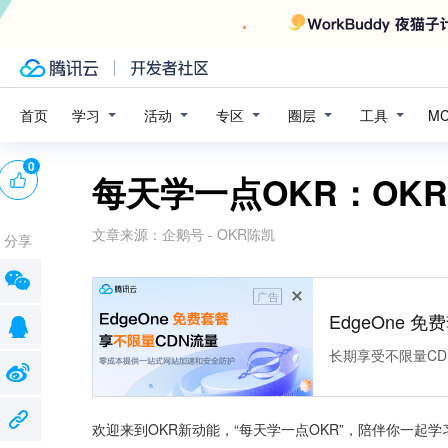
学习
活动
专区
圈层
工具
首页
M
0
每天学一点OKR：OK
文章来源：
企鹅号 - OKR陈凯
分享
广告
EdgeOne 
长期享受不限量CD
欢迎来到OKR新动能，“每天学一点OKR”，陪伴你一起学