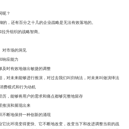
词呢？
模糊的，还有百分之十几的企业战略是无法有效落地的。
动和拉升组织的战略智商。
、对市场的洞见
和响应能力
够及时有效地做出敏捷的调整
结，对未来能够进行推演，对过去我们叫归纳法，对未来叫做演绎法
消费模式和行为动机
经历，能够将用户的需求和痛点都够完整地留存
景推演和展现出来
织不断地保持一种创新的涌现
业它比环境变得更快、它不断地改变，改变当下和改进调整当前的战