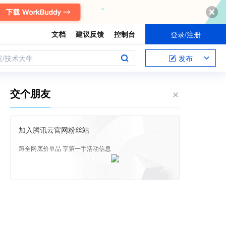
文档
建议反馈
控制台
登录/注册
案/技术大牛
发布
交个朋友
加入腾讯云官网粉丝站
蹲全网底价单品 享第一手活动信息