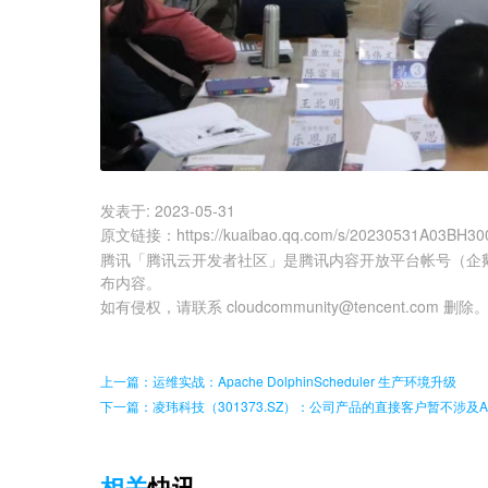
发表于:
2023-05-31
原文链接
：
https://kuaibao.qq.com/s/20230531A03BH30
腾讯「腾讯云开发者社区」是腾讯内容开放平台帐号（企
布内容。
如有侵权，请联系 cloudcommunity@tencent.com 删除
上一篇：运维实战：Apache DolphinScheduler 生产环境升级
下一篇：凌玮科技（301373.SZ）：公司产品的直接客户暂不涉及
相关
快讯