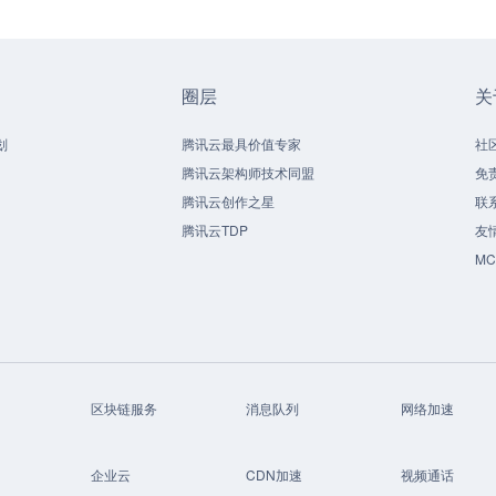
圈层
关
划
腾讯云最具价值专家
社
腾讯云架构师技术同盟
免
腾讯云创作之星
联
腾讯云TDP
友
M
区块链服务
消息队列
网络加速
企业云
CDN加速
视频通话