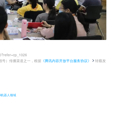
0?refer=cp_1026
鹅号）传播渠道之一，根据
《腾讯内容开放平台服务协议》
转载发
。
AI机器人领域