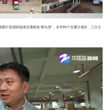
眼打造国际陆港交通枢纽“桥头堡”，全市85个交通大项目，三分之