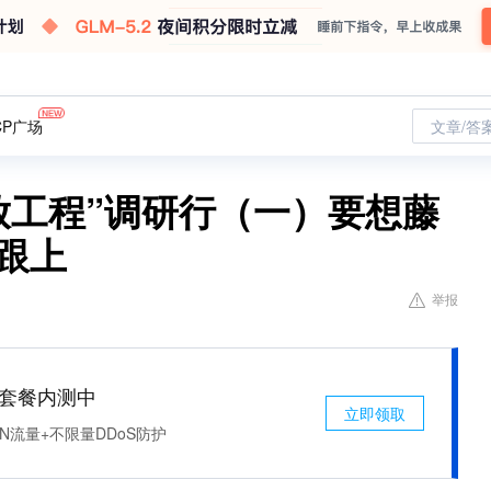
CP广场
文章/答
放工程”调研行（一）要想藤
要跟上
举报
免费套餐内测中
立即领取
N流量+不限量DDoS防护