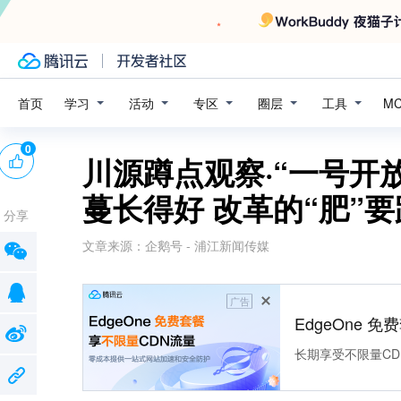
学习
活动
专区
圈层
工具
首页
M
0
川源蹲点观察·“一号开
蔓长得好 改革的“肥”
分享
文章来源：
企鹅号 - 浦江新闻传媒
广告
EdgeOne 
长期享受不限量CD