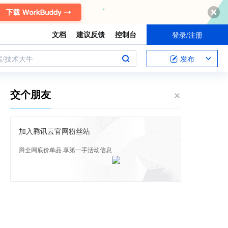
文档
建议反馈
控制台
登录/注册
案/技术大牛
发布
交个朋友
加入腾讯云官网粉丝站
蹲全网底价单品 享第一手活动信息