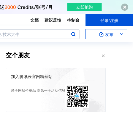
文档
建议反馈
控制台
登录/注册
案/技术大牛
发布
交个朋友
加入腾讯云官网粉丝站
蹲全网底价单品 享第一手活动信息