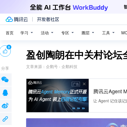
学习
活动
专区
圈层
工具
首页
M
0
盈创陶朗在中关村论坛
文章来源：
企鹅号 - 企鹅科技
分享
广告
腾讯云Agent 
让 Agent 记