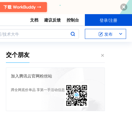
文档
建议反馈
控制台
登录/注册
案/技术大牛
发布
交个朋友
加入腾讯云官网粉丝站
蹲全网底价单品 享第一手活动信息