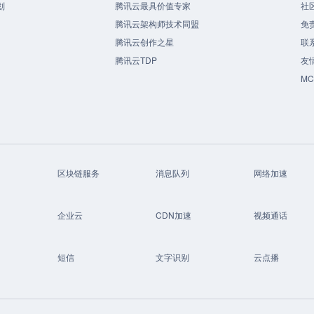
划
腾讯云最具价值专家
社
腾讯云架构师技术同盟
免
腾讯云创作之星
联
腾讯云TDP
友
M
区块链服务
消息队列
网络加速
企业云
CDN加速
视频通话
短信
文字识别
云点播