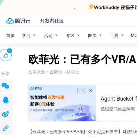
学习
活动
专区
圈层
工具
首页
M
0
欧菲光：已有多个VR/
文章来源：
企鹅号 - 财联社
分享
广告
Agent Buck
亿级空间原生隔离
【欧菲光：已有多个VR/AR项目处于定点开发中】财联社6