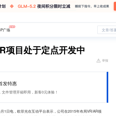
CP广场
文章/答
AR项目处于定点开发中
举报
et 首发特惠
，文件管理开箱即用，新客0元体验！
月1日电，欧菲光在互动平台表示，公司在2015年布局VR/AR领