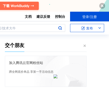
文档
建议反馈
控制台
登录/注册
案/技术大牛
发布
交个朋友
加入腾讯云官网粉丝站
蹲全网底价单品 享第一手活动信息