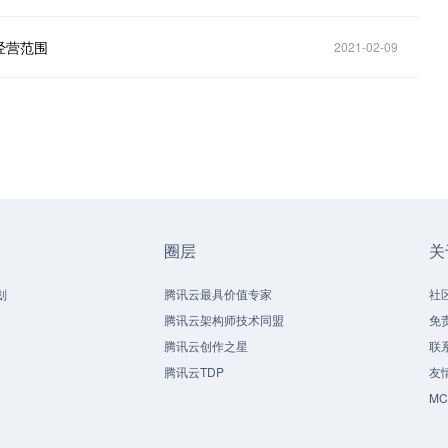
经营范围
2021-02-09
圈层
关
划
腾讯云最具价值专家
社
腾讯云架构师技术同盟
免
腾讯云创作之星
联
腾讯云TDP
友
M