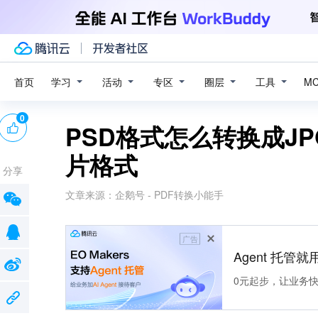
学习
活动
专区
圈层
工具
首页
M
0
PSD格式怎么转换成J
片格式
分享
文章来源：
企鹅号 - PDF转换小能手
广告
Agent 托管就用
0元起步，让业务快速拥