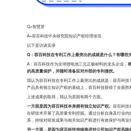
Q=智慧芽
A=容百科技中央研究院知识产权经理张浩
以下是访谈实录
Q：容百科技在专利工作上最突出的成就是什么？有哪些
A：容百科技作为全球锂电池三元正极材料的龙头企业，
的高质量保护，并随时准备应对外部的专利侵扰。
我认为容百科技在专利工作上最突出的成就是：容百科技
产品具有独立知识产权的基础上，容百科技获得了全面胜
上述成果的取得，我认为原因有两个方面。
一方面是因为容百科技本身拥有独立知识产权。
容百科技
在研技术开展了高质量专利挖掘。通过分析自身及行业内
系，持续对研发成果与相关知识产权进行有效保护与商业
另一方面，是因为容百科技持续推进对公司知识产权风险