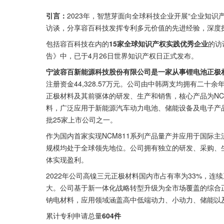
引言：
2023年，智慧芽面向全球科技企业开展“企业知识
访谈，分享容百科技发挥专利多元价值的先进经验，深度
包括容百科技在内的
15家全球知识产权实践优秀企业
的访
告》中，已于4月26日世界知识产权日正式发布。
宁波容百新能源科技股份有限公司是一家从事锂电池正极
注册资金44,328.57万元。公司由中韩两支均拥有二
正极材料及其前驱体的研发、生产和销售，核心产品为NCM
料，广泛应用于新能源汽车动力电池、储能设备及电子产品
批25家上市公司之一。
作为国内首家实现NCM811系列产品量产并应用于国际主
规模均处于全球领先地位。公司拥有独立的研发、采购、
体实现盈利。
2022年公司高镍三元正极材料国内市占有率为33%，
大。公司基于新一体化战略转型升级为全市场覆盖的综合
钠电材料，应用领域涵盖高中低端动力、小动力、储能以
累计专利申请总量
604件