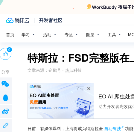
学习
活动
专区
圈层
工具
首页
M
0
特斯拉：FSD完整版
文章来源：
企鹅号 - 热点科技
分享
广告
EO AI 爬虫
助力开发者高效优
日前，有媒体爆料，上海将成为特斯拉全
自动驾驶
功能