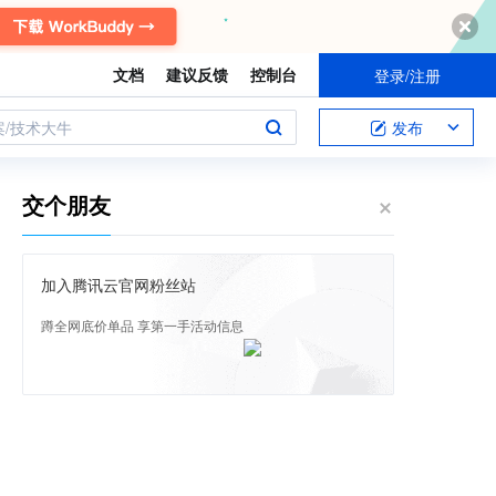
文档
建议反馈
控制台
登录/注册
案/技术大牛
发布
交个朋友
加入腾讯云官网粉丝站
蹲全网底价单品 享第一手活动信息