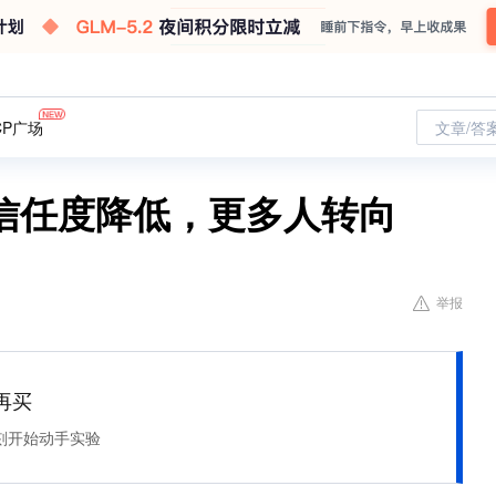
CP广场
文章/答
信任度降低，更多人转向
举报
再买
刻开始动手实验