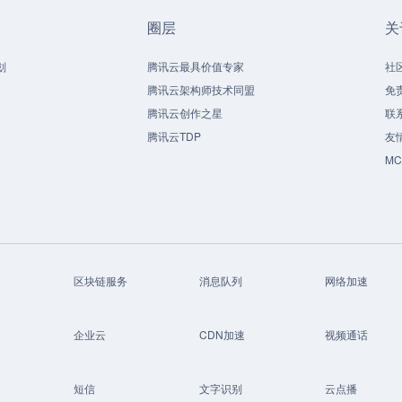
圈层
关
划
腾讯云最具价值专家
社
腾讯云架构师技术同盟
免
腾讯云创作之星
联
腾讯云TDP
友
M
区块链服务
消息队列
网络加速
企业云
CDN加速
视频通话
短信
文字识别
云点播