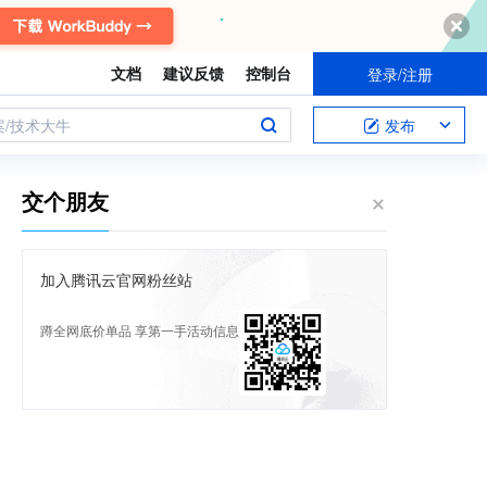
文档
建议反馈
控制台
登录/注册
案/技术大牛
发布
交个朋友
加入腾讯云官网粉丝站
蹲全网底价单品 享第一手活动信息