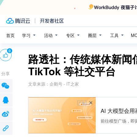
学习
活动
专区
圈层
工具
首页
M
0
路透社：传统媒体新闻
TikTok 等社交平台
分享
文章来源：
企鹅号 - IT之家
广告
AI 大模型会用
前往模型广场，即