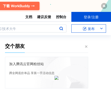
文档
建议反馈
控制台
登录/注册
案/技术大牛
发布
交个朋友
加入腾讯云官网粉丝站
蹲全网底价单品 享第一手活动信息