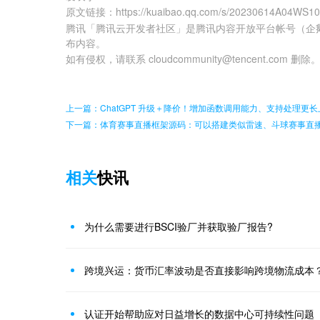
原文链接
：
https://kuaibao.qq.com/s/20230614A04WS1
腾讯「腾讯云开发者社区」是腾讯内容开放平台帐号（企
布内容。
如有侵权，请联系 cloudcommunity@tencent.com 删除
上一篇：ChatGPT 升级＋降价！增加函数调用能力、支持处理更
下一篇：体育赛事直播框架源码：可以搭建类似雷速、斗球赛事直
相关
快讯
为什么需要进行BSCI验厂并获取验厂报告?
跨境兴运：货币汇率波动是否直接影响跨境物流成本
认证开始帮助应对日益增长的数据中心可持续性问题