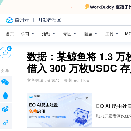
学习
活动
专区
圈层
工具
首页
M
0
数据：某鲸鱼将 1.3 万枚 
借入 300 万枚USDC 存
分享
文章来源：
企鹅号 - 深潮TechFlow
广告
EO AI 爬虫
助力开发者高效优