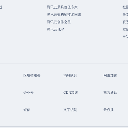
划
腾讯云最具价值专家
社
腾讯云架构师技术同盟
免
腾讯云创作之星
联
腾讯云TDP
友
M
区块链服务
消息队列
网络加速
企业云
CDN加速
视频通话
短信
文字识别
云点播