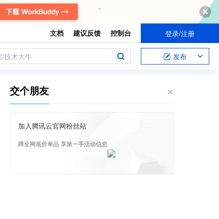
文档
建议反馈
控制台
登录/注册
案/技术大牛
发布
交个朋友
加入腾讯云官网粉丝站
蹲全网底价单品 享第一手活动信息