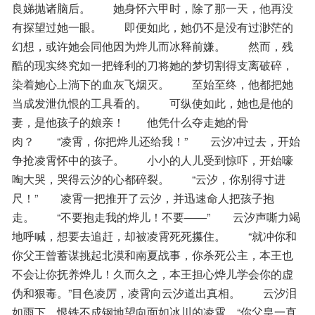
良娣抛诸脑后。　　她身怀六甲时，除了那一天，他再没
有探望过她一眼。　　即便如此，她仍不是没有过渺茫的
幻想，或许她会同他因为烨儿而冰释前嫌。　　然而，残
酷的现实终究如一把锋利的刀将她的梦切割得支离破碎，
染着她心上淌下的血灰飞烟灭。　　至始至终，他都把她
当成发泄仇恨的工具看的。　　可纵使如此，她也是他的
妻，是他孩子的娘亲！　　他凭什么夺走她的骨
肉？　　“凌霄，你把烨儿还给我！”　　云汐冲过去，开始
争抢凌霄怀中的孩子。　　小小的人儿受到惊吓，开始嚎
啕大哭，哭得云汐的心都碎裂。　　“云汐，你别得寸进
尺！”　　凌霄一把推开了云汐，并迅速命人把孩子抱
走。　　“不要抱走我的烨儿！不要——”　　云汐声嘶力竭
地呼喊，想要去追赶，却被凌霄死死攥住。　　“就冲你和
你父王曾蓄谋挑起北漠和南夏战事，你杀死公主，本王也
不会让你抚养烨儿！久而久之，本王担心烨儿学会你的虚
伪和狠毒。”目色凌厉，凌霄向云汐道出真相。　　云汐泪
如雨下，恨铁不成钢地望向面如冰川的凌霄，“你父皇一直