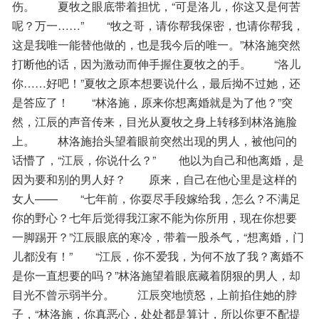
伤。　　夏牧之眼底带着担忧，“可是洛儿，你这又是何苦
呢？万一……”　　“牧之哥，请你帮我保密，也请你帮我，
这是我唯一能替他做的，也是我今后的唯一。”林洛施突然
打断他的话，因为激动而伸手握住夏牧之的手。　　“洛儿
你……好吧！”夏牧之原本想要说什么，最后拗不过她，还
是答应了！　　“林洛施，原来你想离婚就是为了他？”突
然，江辰的声音传来，目光从夏牧之身上转移到林洛施脸
上。　　林洛施抬头望着眼前突然出现的男人，被他问的
话懵了，“江辰，你说什么？”　　他以为自己和他离婚，是
因为要和别的男人好？　　原来，自己在他心里是这样的
女人——　　“七年前，你耍尽手段嫁给我，怎么？不满足
你的野心？七年后觉得我江家不能为你所用，现在你想要
一脚踢开？”江辰眼底的寒冷，带着一股杀气，“想离婚，门
儿都没有！”　　“江辰，你不爱我，为何不放了我？离婚不
是你一直想要的吗？”林洛施望着眼底藏着阴狠的男人，却
目光不曾示弱半分。　　江辰突地愤怒，上前掐住她的脖
子，“林洛施，你真恶心，处处都是算计，所以你更不配提