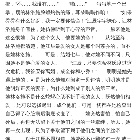
挪，“不……我没有……”　　“啪……”　　狠狠地一个巴
掌，扇的林洛施脸颊灼伤的痛，耳朵嗡嗡作响！　　“如果
乔乔有什么好歹，我一定要你偿命！”江辰字字诛心，让林
洛施身子僵住，她仿佛听到了心碎的声音。　　原来他是
这么恨她，为了这个女人，他要她的命！　　从始至终，
林洛施都清楚，他江辰最爱的女人是那个叫苏乔的，而不
是她林洛施。　　可是，结婚七年，他对她不闻不问，只
因她不是他心爱的女人。　　“江辰，只要你帮林氏度过这
次危机，我答应你离婚，成全你和小乔！”　　明明是她先
遇上他的，可是为什么他却对闺蜜一见钟情，明明她才是
他明媒正娶的妻子，为什么她到成了别人的第三者。　　
她林洛施不是什么蛇蝎心肠不折手段的女人，既然他们相
爱 ，她可以选择退出，成全他们，可是一切都在她检查出
自己得了心脏病后彻底改变了。　　她突然害怕，怕自己
死后，再也无法留下关于他们之间的一丝牵绊，所以，她
再一次出现，只为了争取留下属于他们之间的半丝牵
连。　　对于江辰不愿相信，她曾经不止辩解过一次 或三