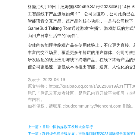
格隆汇6月19日丨汤姆猫(300459.SZ)于2023年6月
工智能线下产品进展如何？”，公司回复称，公司此前已在2021
智能语音交互产品。该产品的核心功能，一是与公司旗下
GameBud Talking Tom通过游戏“主播”、游戏
为用户日常生活中的“玩伴”。
实体的智能硬件终端产品在使用体验上，不仅更为直接、易
丰富的交互场景、覆盖更多年龄层的用户群体。公司将依
研发匹配的线上应用与线下终端产品。在线下终端产品的
便公司更迅速、更低成本地推出智能、逼真、人性化的交
发表于:
2023-06-19
原文链接
：
https://kuaibao.qq.com/s/20230619A01FTT0
腾讯「腾讯云开发者社区」是腾讯内容开放平台帐号（企
布内容。
如有侵权，请联系 cloudcommunity@tencent.com 删除
上一篇：首届中国传媒数字发展大会举行
下一篇：践行绿色可持续发展，吉迩集团斩获2023国际绿色零碳节