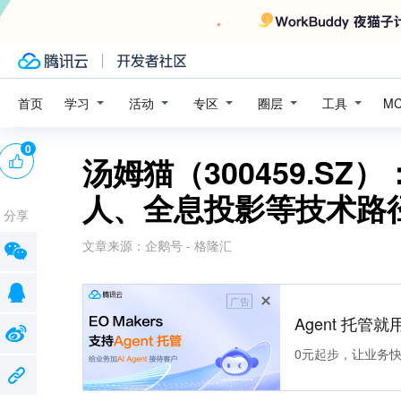
学习
活动
专区
圈层
工具
首页
M
0
汤姆猫（300459.S
人、全息投影等技术路
分享
文章来源：
企鹅号 - 格隆汇
广告
Agent 托管就用
0元起步，让业务快速拥