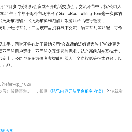
14日-6月17日参与分析师会议或召开电话交流会，交流环节中，就“公司人
年下半年于海外市场推出了GameBud Talking Tom这一实体的
《汤姆猫跑酷》《汤姆猫英雄跑酷》等游戏产品进行链接，
陪玩的方式与用户进行互动；二是该产品拥有线下交流、语音互动等功能，可作
上手，同时还将有助于帮助公司“会说话的汤姆猫家族”IP构建更为
据不同的用户群体、不同的交互场景的需求，结合新的AI交互技术，
形态上，公司也在多方位考察智能机器人、全息投影等技术路径，以
互产品。
0?refer=cp_1026
鹅号）传播渠道之一，根据
《腾讯内容开放平台服务协议》
转载发
。
双料大奖