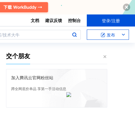
文档
建议反馈
控制台
登录/注册
案/技术大牛
发布
交个朋友
加入腾讯云官网粉丝站
蹲全网底价单品 享第一手活动信息