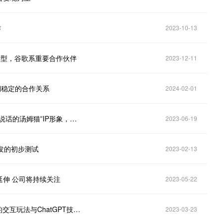
作
2023-10-13
e大模型，谷歌系重要合作伙伴
2023-12-11
长期稳定的合作关系
2024-02-01
汤姆猫（300459.SZ）：目前与西湖心辰团队结合“会说话的汤姆猫”IP形象，已在联合推进人工智能交互产品上的研发工作
2023-06-19
开发的初步测试
2023-02-13
延伸 公司将持续关注
2023-05-22
汤姆猫（300459.SZ）：汤姆猫家族IP旗下多款产品的交互玩法与ChatGPT技术的应用场景具有较高的契合度
2023-03-23