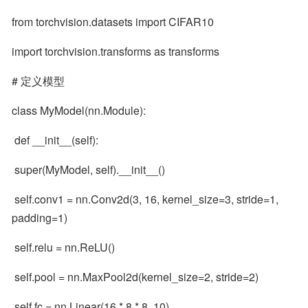
from torchvision.datasets import CIFAR10
import torchvision.transforms as transforms
# 定义模型
class MyModel(nn.Module):
 def __init__(self):
 super(MyModel, self).__init__()
 self.conv1 = nn.Conv2d(3, 16, kernel_size=3, stride=1, 
padding=1)
 self.relu = nn.ReLU()
 self.pool = nn.MaxPool2d(kernel_size=2, stride=2)
 self.fc = nn.Linear(16 * 8 * 8, 10)