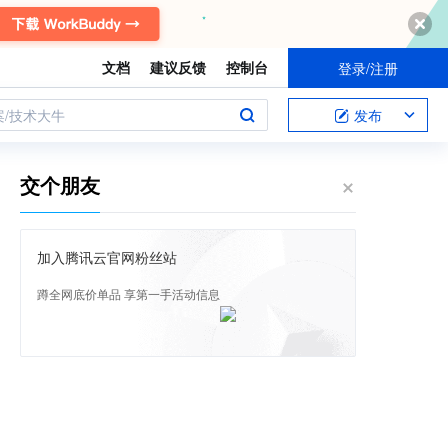
文档
建议反馈
控制台
登录/注册
案/技术大牛
发布
交个朋友
加入腾讯云官网粉丝站
蹲全网底价单品 享第一手活动信息