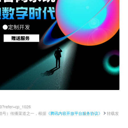
00?refer=cp_1026
鹅号）传播渠道之一，根据
《腾讯内容开放平台服务协议》
转载发
。