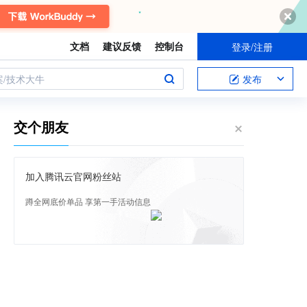
文档
建议反馈
控制台
登录/注册
案/技术大牛
发布
交个朋友
加入腾讯云官网粉丝站
蹲全网底价单品 享第一手活动信息