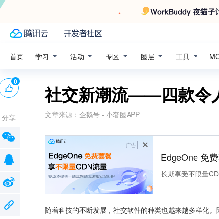
学习
活动
专区
圈层
工具
首页
M
0
社交新潮流——四款令
文章来源：
企鹅号 - 小奢圈APP
分享
广告
EdgeOne 
长期享受不限量CD
随着科技的不断发展，社交软件的种类也越来越多样化。