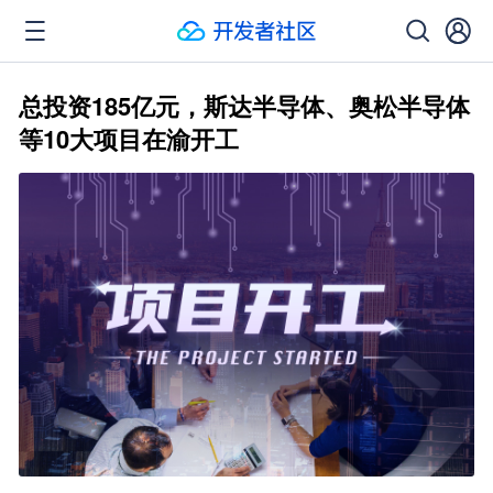
总投资185亿元，斯达半导体、奥松半导体
等10大项目在渝开工