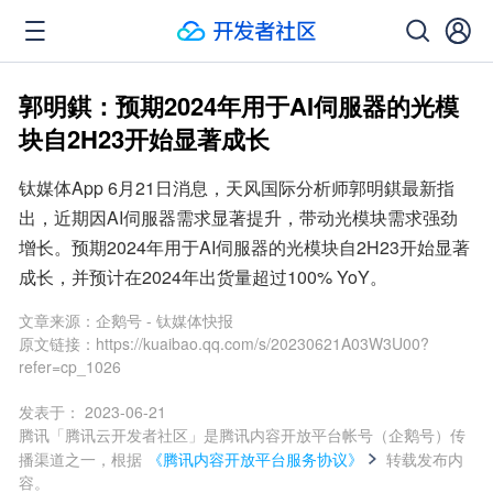
郭明錤：预期2024年用于AI伺服器的光模
块自2H23开始显著成长
钛媒体App 6月21日消息，天风国际分析师郭明錤最新指
出，近期因AI伺服器需求显著提升，带动光模块需求强劲
增长。预期2024年用于AI伺服器的光模块自2H23开始显著
成长，并预计在2024年出货量超过100% YoY。
文章来源：
企鹅号 - 钛媒体快报
原文链接：
https://kuaibao.qq.com/s/20230621A03W3U00?
refer=cp_1026
发表于：
2023-06-21
腾讯「腾讯云开发者社区」是腾讯内容开放平台帐号（企鹅号）传
播渠道之一，根据
《腾讯内容开放平台服务协议》
转载发布内
容。