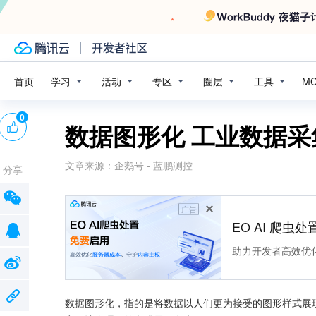
学习
活动
专区
圈层
工具
首页
M
0
数据图形化 工业数据
文章来源：
企鹅号 - 蓝鹏测控
分享
广告
EO AI 爬虫
助力开发者高效优
数据图形化，指的是将数据以人们更为接受的图形样式展