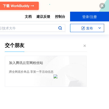
文档
建议反馈
控制台
登录/注册
案/技术大牛
发布
交个朋友
加入腾讯云官网粉丝站
蹲全网底价单品 享第一手活动信息