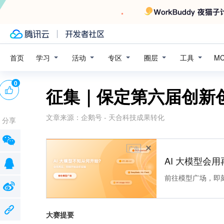
学习
活动
专区
圈层
工具
首页
M
0
征集｜保定第六届创新
文章来源：
企鹅号 - 天合科技成果转化
分享
广告
AI 大模型会用
前往模型广场，即
大赛提要