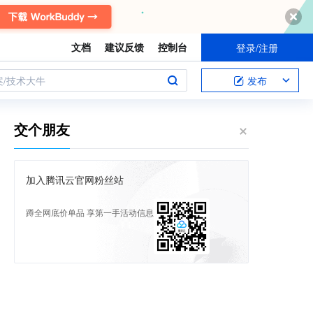
文档
建议反馈
控制台
登录/注册
案/技术大牛
发布
交个朋友
加入腾讯云官网粉丝站
蹲全网底价单品 享第一手活动信息