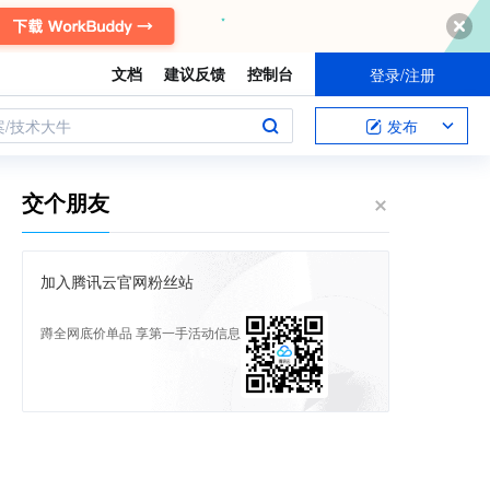
文档
建议反馈
控制台
登录/注册
案/技术大牛
发布
交个朋友
加入腾讯云官网粉丝站
蹲全网底价单品 享第一手活动信息