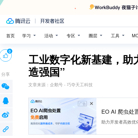
学习
活动
专区
圈层
工具
首页
M
0
工业数字化新基建，助力
造强国”
分享
文章来源：
企鹅号 - 巧夺天工科技
广告
EO AI 爬虫
助力开发者高效优