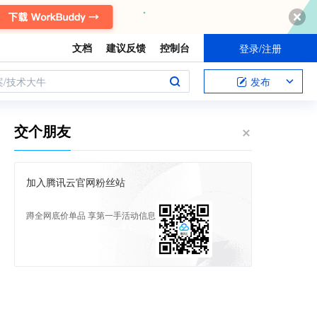
文档
建议反馈
控制台
登录/注册
案/技术大牛
发布
交个朋友
加入腾讯云官网粉丝站
蹲全网底价单品 享第一手活动信息