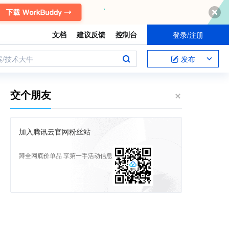
文档
建议反馈
控制台
登录/注册
案/技术大牛
发布
交个朋友
加入腾讯云官网粉丝站
蹲全网底价单品 享第一手活动信息