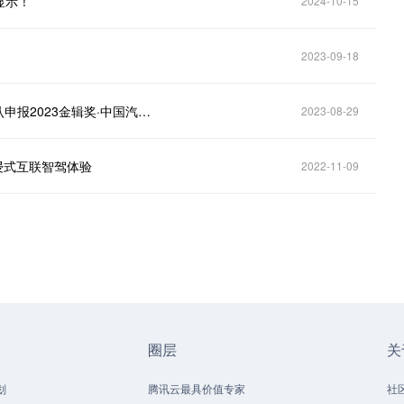
显示！
2024-10-15
2023-09-18
瀚思通LCoS AR-HUD 2.0- 增强现实抬头显示仪丨确认申报2023金辑奖·中国汽车新供应链百强
2023-08-29
浸式互联智驾体验
2022-11-09
圈层
关
划
腾讯云最具价值专家
社