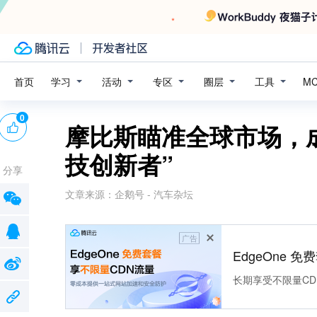
学习
活动
专区
圈层
工具
首页
M
0
摩比斯瞄准全球市场，
技创新者”
分享
文章来源：
企鹅号 - 汽车杂坛
广告
EdgeOne 
长期享受不限量CD