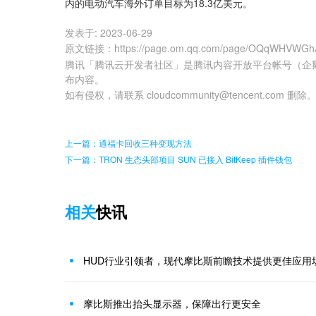
内的电动汽车海外订单目标为18.3亿美元。
发表于:
2023-06-29
原文链接
：
https://page.om.qq.com/page/OQqWHVWG
腾讯「腾讯云开发者社区」是腾讯内容开放平台帐号（企
布内容。
如有侵权，请联系 cloudcommunity@tencent.com 删除
上一篇：通福卡回收三种变现方法
下一篇：TRON 生态头部项目 SUN 已接入 BitKeep 插件钱包
相关
快讯
HUD行业引领者，现代摩比斯前瞻技术提供更佳应用
摩比斯推出抬头显示器，保障出行更安全