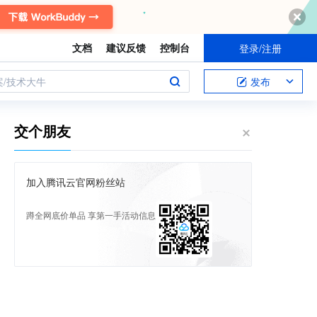
文档
建议反馈
控制台
登录/注册
案/技术大牛
发布
交个朋友
加入腾讯云官网粉丝站
蹲全网底价单品 享第一手活动信息