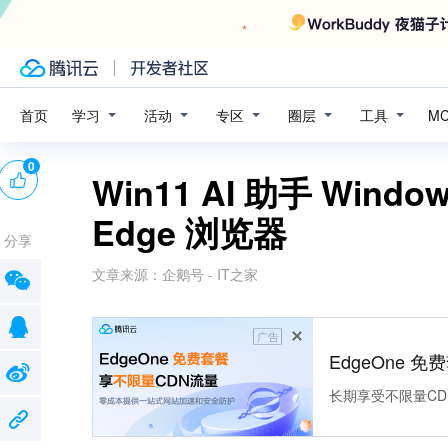
学习
活动
专区
圈层
工具
首页
M
0
Win11 AI 助手 Wind
Edge 浏览器
分享
文章来源：
企鹅号 - IT之家
广告
EdgeOne 
长期享受不限量CD