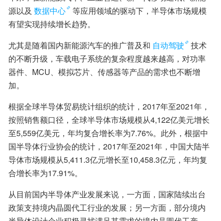
源以及
数据中心
等应用领域的驱动下，半导体市场规模
有望实现持续增长趋势。
尤其是随着国内新能源汽车的推广普及和
自动驾驶
技术
的不断升级，车载电子系统的复杂程度越来越高，对功率
器件、MCU、模拟芯片、传感器等产品的需求也不断增
加。
根据全球半导体贸易统计组织的统计，2017年至2021年，
按照销售额口径，全球半导体市场规模从4,122亿美元增长
至5,559亿美元，年均复合增长率为7.76%。此外，根据中
国半导体行业协会的统计，2017年至2021年，中国大陆半
导体市场规模从5,411.3亿元增长至10,458.3亿元，年均复
合增长率为17.91%。
从目前国内半导体产业发展来说，一方面，国家陆续出台
政策支持境内晶圆代工行业的发展；另一方面，部分境内
半导体设计企业积极寻找满足其需求的境内晶圆代工产