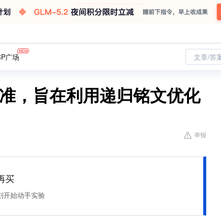
CP广场
文章/答
69标准，旨在利用递归铭文优化
举报
再买
刻开始动手实验