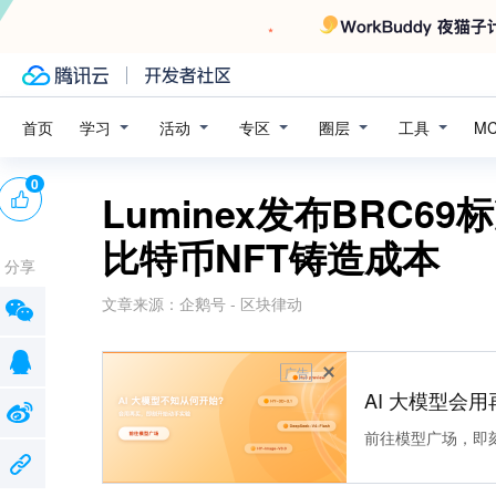
学习
活动
专区
圈层
工具
首页
M
0
Luminex发布BRC
比特币NFT铸造成本
分享
文章来源：
企鹅号 - 区块律动
广告
AI 大模型会用
前往模型广场，即