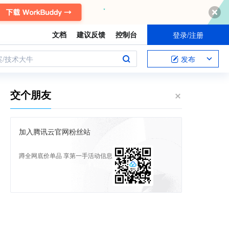
文档
建议反馈
控制台
登录/注册
案/技术大牛
发布
交个朋友
加入腾讯云官网粉丝站
蹲全网底价单品 享第一手活动信息