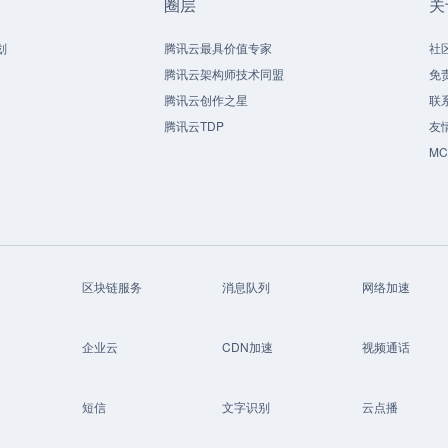
圈层
关
划
腾讯云最具价值专家
社
腾讯云架构师技术同盟
免
腾讯云创作之星
联
腾讯云TDP
友
M
区块链服务
消息队列
网络加速
企业云
CDN加速
视频通话
短信
文字识别
云点播