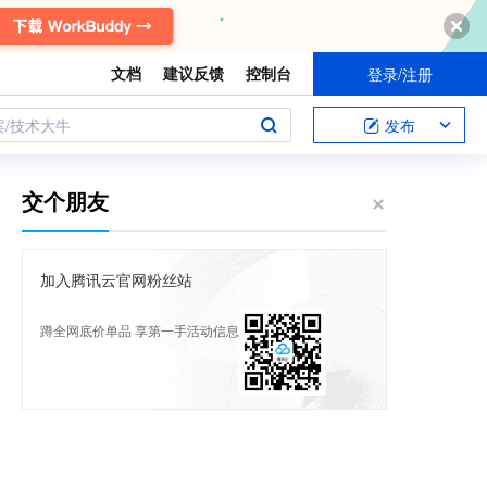
文档
建议反馈
控制台
登录/注册
案/技术大牛
发布
交个朋友
加入腾讯云官网粉丝站
蹲全网底价单品 享第一手活动信息