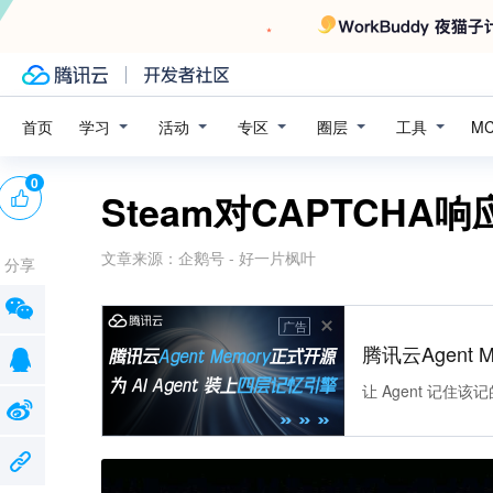
学习
活动
专区
圈层
工具
首页
M
0
Steam对CAPTCH
文章来源：
企鹅号 - 好一片枫叶
分享
广告
腾讯云Agent 
让 Agent 记