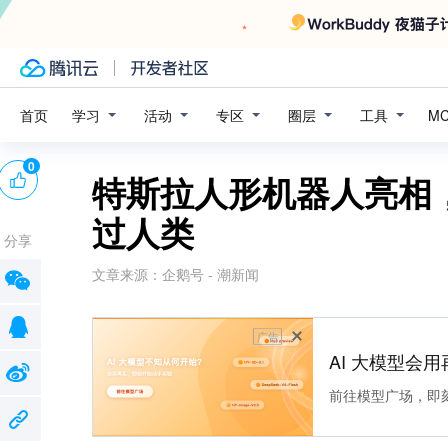
学习
活动
专区
圈层
工具
首页
M
0
特斯拉人形机器人亮相
过人类
分享
文章来源：
企鹅号 - 潮新闻
广告
AI 大模型会用
前往模型广场，即