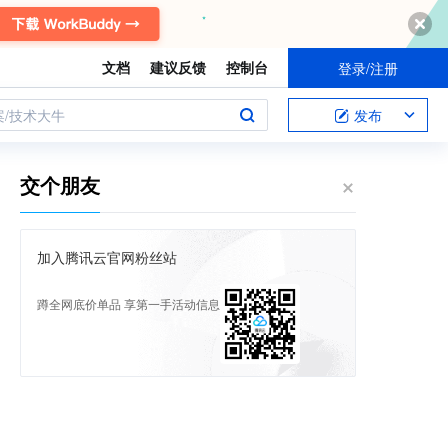
文档
建议反馈
控制台
登录/注册
案/技术大牛
发布
交个朋友
加入腾讯云官网粉丝站
蹲全网底价单品 享第一手活动信息