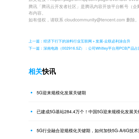
腾讯「腾讯云开发者社区」是腾讯内容开放平台帐号（企
布内容。
如有侵权，请联系 cloudcommunity@tencent.com 删除
上一篇：经济下行下的涂料行业互联网＋发展-众联必利涂合升
下一篇：深南电路（002916.SZ）：公司Whitley平台用PCB产品
相关
快讯
5G迎来规模化发展关键期
已建成5G基站284.4万个！中国5G迎来规模化发展关
5G行业融合迎规模化关键期，如何加快5G-A/6G技