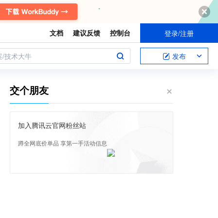
文档
建议反馈
控制台
登录/注册
案/技术大牛
发布
交个朋友
加入腾讯云官网粉丝站
蹲全网底价单品 享第一手活动信息