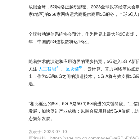
放眼全球，5G网络正越织越密。2023全球数字经济大会
家(地区)的256家网络运营商提供商用5G服务，全球5G人口
全球移动通信系统协会预计，作为世界上最大的5G市场，中国
年，中国的5G连接数将达16亿。
随着技术的演进和应用边界的逐步拓宽，5G进入5G-A新
关注
人工智能
、
区块链
、云计算、算力网络等热点新
出，作为5G和6G之间的演进技术， 5G-A将有效支撑
遇。
“相比遥远的6G，5G-A是5G向6G演进的关键阶段。”
发展，加快促进产业成熟；以融合应用释放5G-A价值，助
态繁荣发展。
发表于:
2023-07-10
原文链接
：
https://page.om.qq.com/page/OveRD5F3W