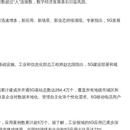
连接数超过“人”连接数，数字经济发展基石日益巩固。
量迅速增多，新应用、新场景、新业态持续涌现。专家指出，5G发展
基础设施。工业和信息化部总工程师赵志国指出，5G建设部署和规
国累计建成并开通5G基站总数达284.4万个，覆盖所有地级市城区和
足垂直企业对数据本地化、管理自主化等个性化需求。5G移动电话用户
个，应用案例数累计超5万个。据了解，工业领域的5G应用已逐步深
级市建成使用。全国50强煤炭企业的5G应用占比高达72%。