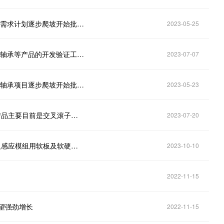
光洋股份：智能机器人RV/谐波减速器轴承已根据客户需求计划逐步爬坡开始批量供货
2023-05-25
光洋股份（002708.SZ）：公司机器人RV/谐波减速器轴承等产品的开发验证工作推进顺利，已逐步进入批量配套阶段
2023-07-07
光洋股份（002708.SZ）：智能机器人RV/谐波减速器轴承项目逐步爬坡开始批量供货
2023-05-23
光洋股份(002708.SZ)：为智能机器人减速器配套的产品主要目前是交叉滚子轴承和组合轴承等
2023-07-20
光洋股份(002708.SZ)：公司FPC业务正在对接机器人感应模组用软板及软硬结合板业务
2023-10-10
2022-11-15
望强劲增长
2022-11-15