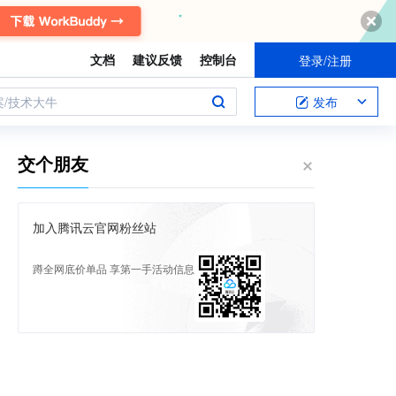
文档
建议反馈
控制台
登录/注册
案/技术大牛
发布
交个朋友
加入腾讯云官网粉丝站
蹲全网底价单品 享第一手活动信息