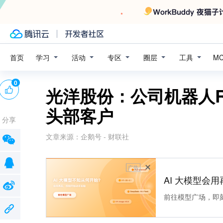
学习
活动
专区
圈层
工具
首页
M
0
光洋股份：公司机器人R
头部客户
分享
文章来源：
企鹅号 - 财联社
广告
AI 大模型会用
前往模型广场，即