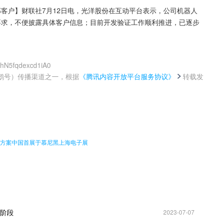
部客户】财联社7月12日电，光洋股份在互动平台表示，公司机器人
要求，不便披露具体客户信息；目前开发验证工作顺利推进，已逐步
jhN5fqdexcd1iA0
鹅号）传播渠道之一，根据
《腾讯内容开放平台服务协议》
转载发
。
器解决方案中国首展于慕尼黑上海电子展
套阶段
2023-07-07