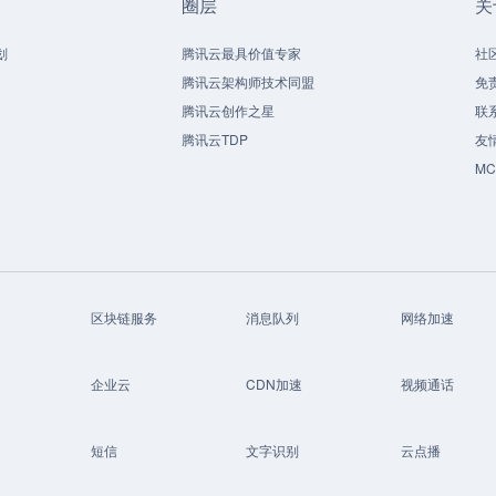
圈层
关
划
腾讯云最具价值专家
社
腾讯云架构师技术同盟
免
腾讯云创作之星
联
腾讯云TDP
友
M
区块链服务
消息队列
网络加速
企业云
CDN加速
视频通话
短信
文字识别
云点播