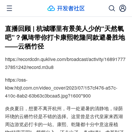
直播回顾 | 杭城哪里有景美人少的“天然氧
吧”？佩琦带你打卡康熙乾隆同款避暑胜地
——云栖竹径
https://recordcdn.quklive.com/broadcast/activity/16891777
37851242/record.m3u8
https://oss-
kbw.hbjt.com.cn/video_cover/2023/07/157cf476-a57c-
410c-8ab2-63b63c3bcaa5.jpg?1600*900
炎炎夏日，想要不离开杭州，寻一处避暑的清静地，绿荫
环绕的云栖竹径是不错的选择。这里曾是古代皇家来西湖
周边游览必打卡的一站。康熙、乾隆都十分中意这座植