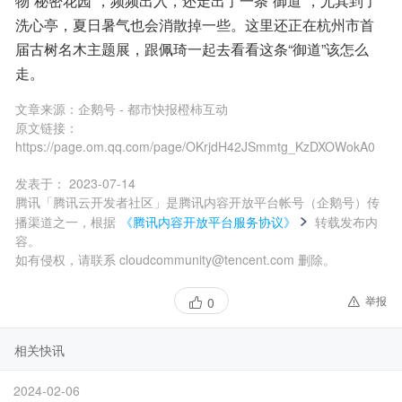
物“秘密花园”，频频出入，还走出了一条“御道”，尤其到了
洗心亭，夏日暑气也会消散掉一些。这里还正在杭州市首
届古树名木主题展，跟佩琦一起去看看这条“御道”该怎么
走。
文章来源：
企鹅号 - 都市快报橙柿互动
原文链接：
https://page.om.qq.com/page/OKrjdH42JSmmtg_KzDXOWokA0
发表于：
2023-07-14
腾讯「腾讯云开发者社区」是腾讯内容开放平台帐号（企鹅号）传
播渠道之一，根据
《腾讯内容开放平台服务协议》
转载发布内
容。
如有侵权，请联系 cloudcommunity@tencent.com 删除。
举报
0
相关快讯
2024-02-06