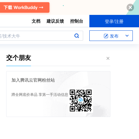
文档
建议反馈
控制台
登录/注册
案/技术大牛
发布
交个朋友
加入腾讯云官网粉丝站
蹲全网底价单品 享第一手活动信息