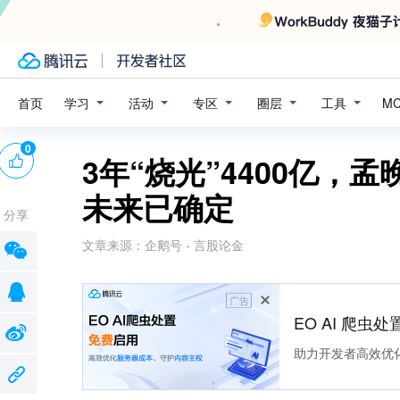
学习
活动
专区
圈层
工具
首页
M
0
3年“烧光”4400亿，
未来已确定
分享
文章来源：
企鹅号 - 言股论金
广告
EO AI 爬虫
助力开发者高效优