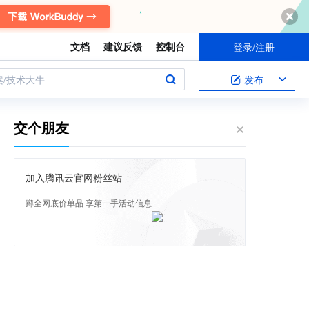
文档
建议反馈
控制台
登录/注册
案/技术大牛
发布
交个朋友
加入腾讯云官网粉丝站
蹲全网底价单品 享第一手活动信息