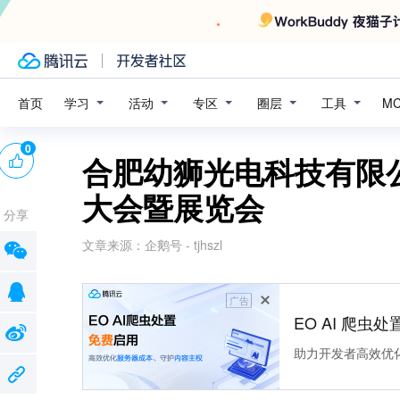
学习
活动
专区
圈层
工具
首页
M
0
合肥幼狮光电科技有限公
大会暨展览会
分享
文章来源：
企鹅号 - tjhszl
广告
EO AI 爬虫
助力开发者高效优