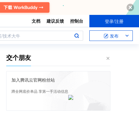
文档
建议反馈
控制台
登录/注册
案/技术大牛
发布
交个朋友
加入腾讯云官网粉丝站
蹲全网底价单品 享第一手活动信息