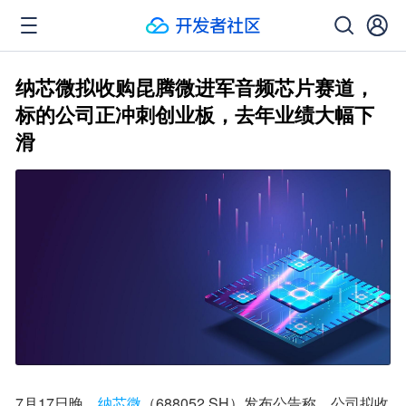
纳芯微拟收购昆腾微进军音频芯片赛道，
标的公司正冲刺创业板，去年业绩大幅下
滑
7月17日晚，
纳芯微
（688052.SH）发布公告称，公司拟收