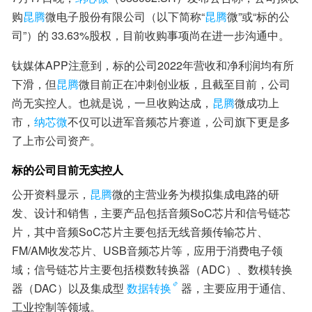
购
昆腾
微电子股份有限公司（以下简称“
昆腾
微”或“标的公
司”）的 33.63%股权，目前收购事项尚在进一步沟通中。
钛媒体APP注意到，标的公司2022年营收和净利润均有所
下滑，但
昆腾
微目前正在冲刺创业板，且截至目前，公司
尚无实控人。也就是说，一旦收购达成，
昆腾
微成功上
市，
纳芯微
不仅可以进军音频芯片赛道，公司旗下更是多
了上市公司资产。
标的公司目前无实控人
公开资料显示，
昆腾
微的主营业务为模拟集成电路的研
发、设计和销售，主要产品包括音频SoC芯片和信号链芯
片，其中音频SoC芯片主要包括无线音频传输芯片、
FM/AM收发芯片、USB音频芯片等，应用于消费电子领
域；信号链芯片主要包括模数转换器（ADC）、数模转换
器（DAC）以及集成型
数据转换
器，主要应用于通信、
工业控制等领域。