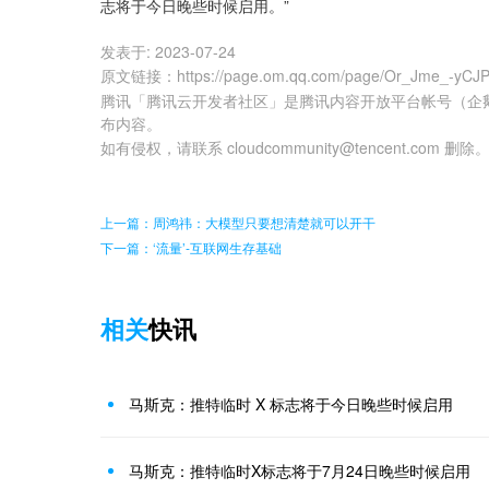
志将于今日晚些时候启用。”
发表于:
2023-07-24
原文链接
：
https://page.om.qq.com/page/Or_Jme_-yC
腾讯「腾讯云开发者社区」是腾讯内容开放平台帐号（企
布内容。
如有侵权，请联系 cloudcommunity@tencent.com 删除
上一篇：周鸿祎：大模型只要想清楚就可以开干
下一篇：‘流量’-互联网生存基础
相关
快讯
马斯克：推特临时 X 标志将于今日晚些时候启用
马斯克：推特临时X标志将于7月24日晚些时候启用