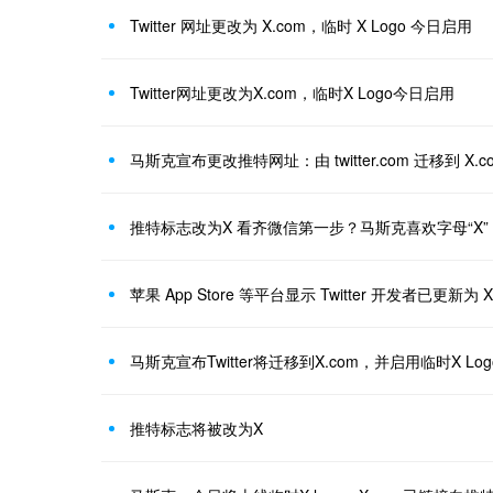
Twitter 网址更改为 X.com，临时 X Logo 今日启用
Twitter网址更改为X.com，临时X Logo今日启用
马斯克宣布更改推特网址：由 twitter.com 迁移到 X.c
推特标志改为X 看齐微信第一步？马斯克喜欢字母“X”
苹果 App Store 等平台显示 Twitter 开发者已更新为 X 
马斯克宣布Twitter将迁移到X.com，并启用临时X Log
推特标志将被改为X