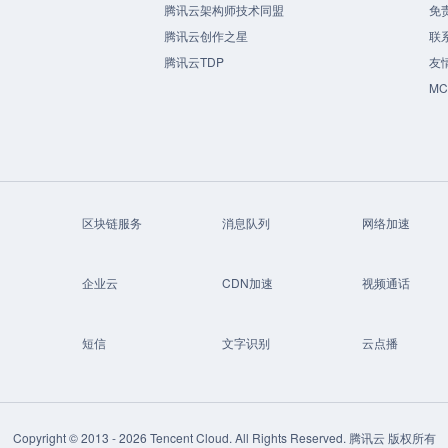
腾讯云架构师技术同盟
免
腾讯云创作之星
联
腾讯云TDP
友
M
区块链服务
消息队列
网络加速
企业云
CDN加速
视频通话
短信
文字识别
云点播
Copyright © 2013 -
2026
Tencent Cloud. All Rights Reserved. 腾讯云 版权所有