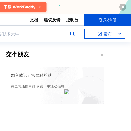
文档
建议反馈
控制台
登录/注册
案/技术大牛
发布
交个朋友
加入腾讯云官网粉丝站
蹲全网底价单品 享第一手活动信息