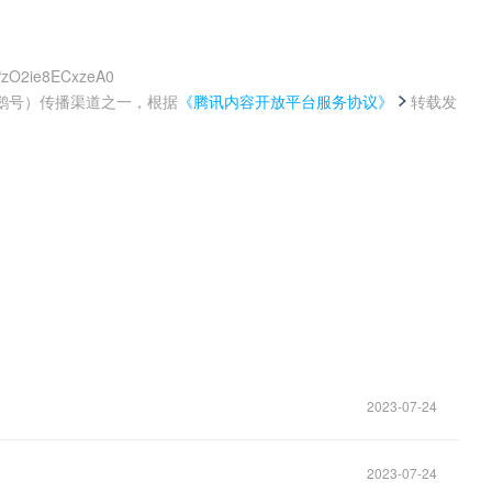
JPzO2ie8ECxzeA0
鹅号）传播渠道之一，根据
《腾讯内容开放平台服务协议》
转载发
。
2023-07-24
2023-07-24