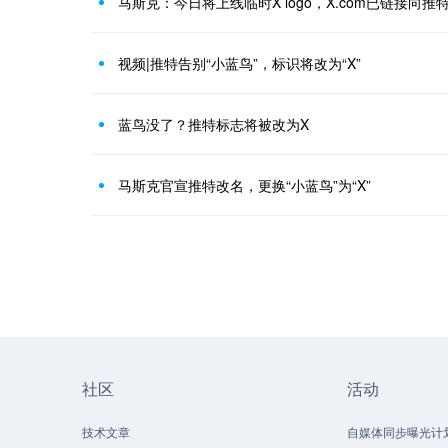
马斯克：今日将上线临时X logo，X.com已链接向推
视频|推特告别“小蓝鸟”，标识将改为“X”
蓝鸟没了？推特标志将被改为X
马斯克官宣推特改名，更换“小蓝鸟”为“X”
社区
活动
技术文章
自媒体同步曝光计