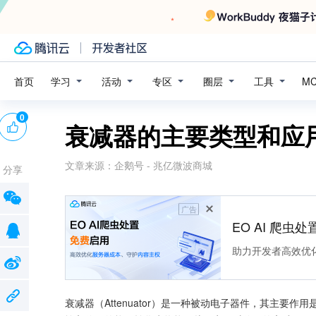
学习
活动
专区
圈层
工具
首页
M
0
衰减器的主要类型和应
文章来源：
企鹅号 - 兆亿微波商城
分享
广告
EO AI 爬虫
助力开发者高效优
衰减器（Attenuator）是一种被动电子器件，其主