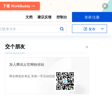
文档
建议反馈
控制台
登录/注册
案/技术大牛
发布
交个朋友
加入腾讯云官网粉丝站
蹲全网底价单品 享第一手活动信息