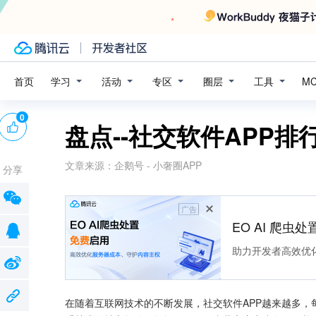
学习
活动
专区
圈层
工具
首页
M
0
盘点--社交软件APP排
文章来源：
企鹅号 - 小奢圈APP
分享
广告
EO AI 爬虫
助力开发者高效优
在随着互联网技术的不断发展，社交软件APP越来越多