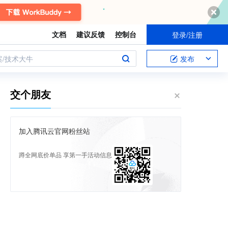
文档
建议反馈
控制台
登录/注册
案/技术大牛
发布
交个朋友
加入腾讯云官网粉丝站
蹲全网底价单品 享第一手活动信息