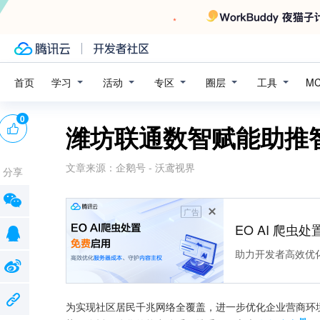
学习
活动
专区
圈层
工具
首页
M
0
潍坊联通数智赋能助推
文章来源：
企鹅号 - 沃鸢视界
分享
广告
EO AI 爬虫
助力开发者高效优
为实现社区居民千兆网络全覆盖，进一步优化企业营商环