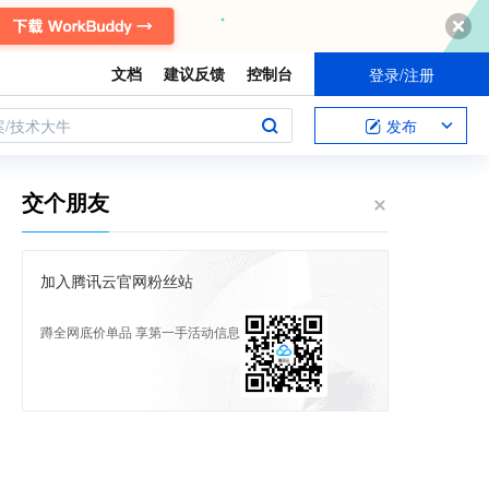
文档
建议反馈
控制台
登录/注册
案/技术大牛
发布
交个朋友
加入腾讯云官网粉丝站
蹲全网底价单品 享第一手活动信息