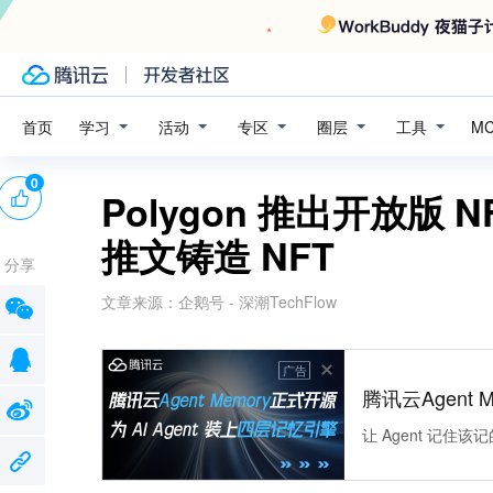
学习
活动
专区
圈层
工具
首页
M
0
Polygon 推出开放版
推文铸造 NFT
分享
文章来源：
企鹅号 - 深潮TechFlow
广告
腾讯云Agent 
让 Agent 记