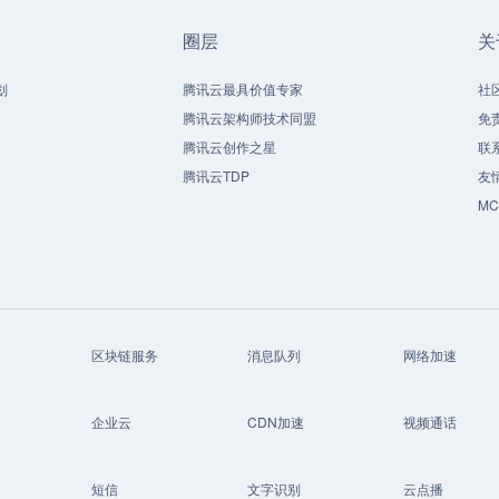
圈层
关
划
腾讯云最具价值专家
社
腾讯云架构师技术同盟
免
腾讯云创作之星
联
腾讯云TDP
友
M
区块链服务
消息队列
网络加速
企业云
CDN加速
视频通话
短信
文字识别
云点播