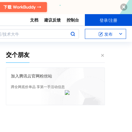
文档
建议反馈
控制台
登录/注册
案/技术大牛
发布
交个朋友
加入腾讯云官网粉丝站
蹲全网底价单品 享第一手活动信息