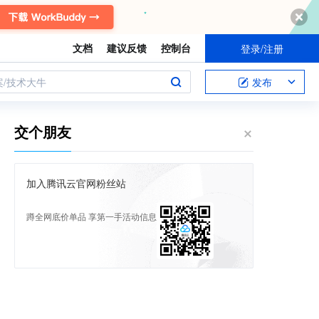
文档
建议反馈
控制台
登录/注册
案/技术大牛
发布
交个朋友
加入腾讯云官网粉丝站
蹲全网底价单品 享第一手活动信息