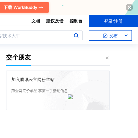
文档
建议反馈
控制台
登录/注册
案/技术大牛
发布
交个朋友
加入腾讯云官网粉丝站
蹲全网底价单品 享第一手活动信息